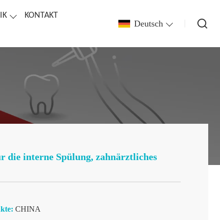
IK
KONTAKT
Deutsch
 die interne Spülung, zahnärztliches
kte:
CHINA