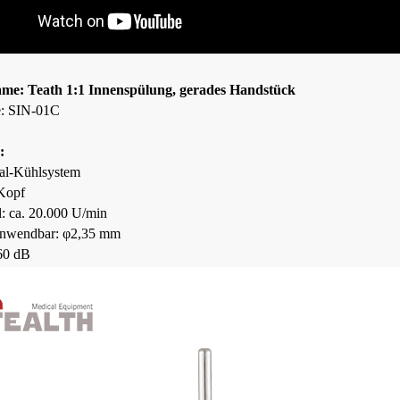
me: Teath 1:1 Innenspülung, gerades Handstück
e: SIN-01C
:
nal-Kühlsystem
 Kopf
l: ca. 20.000 U/min
anwendbar: φ2,35 mm
60 dB