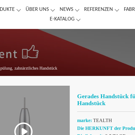
DUKTE
ÜBER UNS
NEWS
REFERENZEN
FABR
E-KATALOG
Spülung, zahnärztliches Handstück
Gerades Handstück für
Handstück
marke:
TEALTH
Die HERKUNFT der Produ