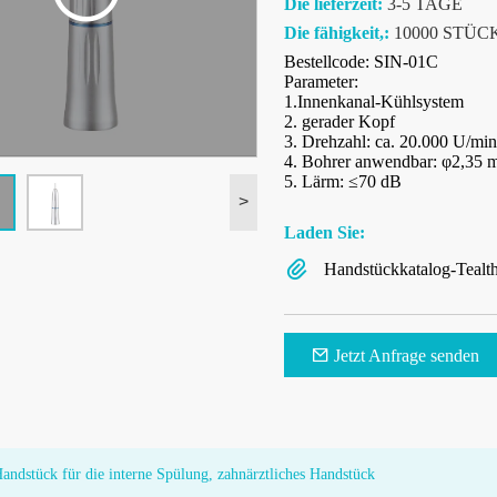
Die lieferzeit:
3-5 TAGE
Die fähigkeit,:
10000 STÜC
Bestellcode: SIN-01C
Parameter:
1.Innenkanal-Kühlsystem
2. gerader Kopf
3. Drehzahl: ca. 20.000 U/min
4. Bohrer anwendbar: φ2,35
5. Lärm: ≤70 dB
>
Laden Sie:
Handstückkatalog-Tealth
Jetzt Anfrage senden
andstück für die interne Spülung, zahnärztliches Handstück