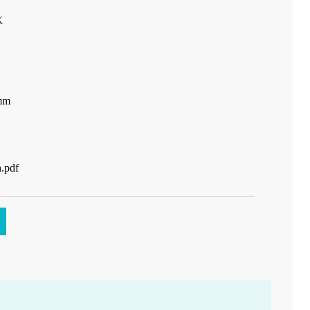
K
 mm
.pdf