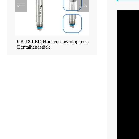
CK 18 LED Hochgeschwindigkeits-
Tealth EM-3 Implantat-M
Dentalhandstück
Touchscreen-Maschine
ück