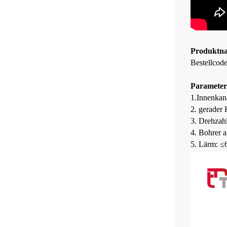
Produktna
Bestellcod
Parameter
1.Innenka
2. gerader
3. Drehzah
4. Bohrer 
5. Lärm: ≤