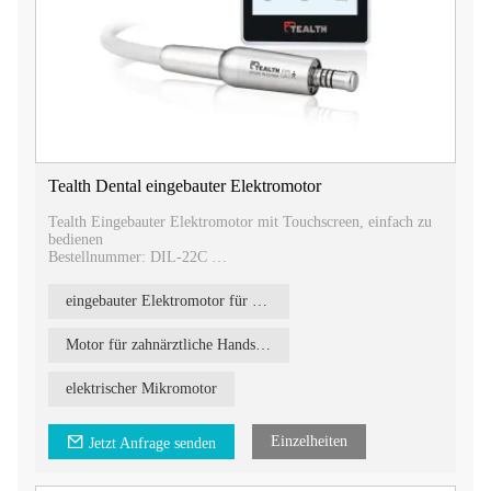
Tealth Dental eingebauter Elektromotor
Tealth Eingebauter Elektromotor mit Touchscreen, einfach zu
bedienen
Bestellnummer: DIL-22C
Produktmerkmale: Eingebauter bürstenloser Elektromotor
Merkmale:
eingebauter Elektromotor für Zahnmedizin
Drehzahl: 2000–40000 U/min
Drehmoment: 3 N·cm
Spannung: DC 24 V–36 V
Motor für zahnärztliche Handstücke
Motorgröße: 22 x L74 mm
Gewicht: 77 g
elektrischer Mikromotor
Lärm:<60dB
Licht: LED (weiß)
Größe des Steuerungssystems: 148 x 80 x 17 mm
Einzelheiten
Jetzt Anfrage senden