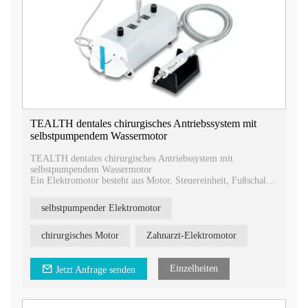
TEALTH dentales chirurgisches Antriebssystem mit
selbstpumpendem Wassermotor
TEALTH dentales chirurgisches Antriebssystem mit
selbstpumpendem Wassermotor
Ein Elektromotor besteht aus Motor, Steuereinheit, Fußschalter
und Halterung für die Kühlmittellösung.
Es ist für den Einsatz in der zahnärztlichen und
selbstpumpender Elektromotor
oralchirurgischen Chirurgie sowie bei chirurgischen Eingriffen
durch qualifiziertes Personal bestimmt.
chirurgisches Motor
Zahnarzt-Elektromotor
Einzelheiten
Jetzt Anfrage senden