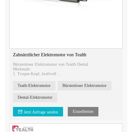
Zahnärztlicher Elektromotor von Tealth
Bürstenloser Elektromotor von Tealth Dental
Merkmale:
1. Troque-Kopf, kraftvoll
2. Leise, Lärm weniger als 60 dB
3. Motorgröße: Φ22*L71mm
Teath-Elektromotor
Bürstenloser Elektromotor
4. Spannung: DC24V
Packliste:
Dental-Elektromotor
- Motor: 1 Stück
-Steuerplatine: 1 Stück
-Netzadapterbuchse: 1 Stück
Einzelheiten
Jetzt Anfrage senden