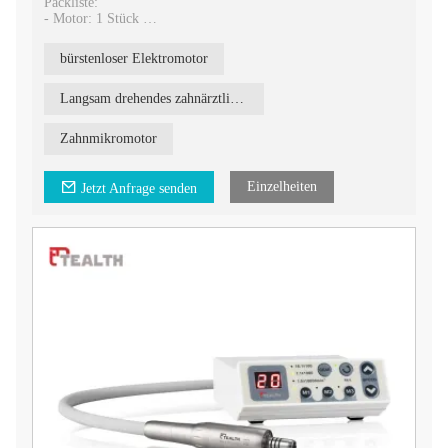
Packliste:
- Motor: 1 Stück
-Steuerplatine: 1 Stück
-Netzteilanschluss: 1 Stück
bürstenloser Elektromotor
Merkmale:
1. Troque-Kopf, kraftvoll
Langsam drehendes zahnärztliches Handstück
2. Leise, Geräuschpegel unter 60 dB
3. Motorgröße: Φ22*L71mm
Zahnmikromotor
4. Spannung: DC 24 V
Einzelheiten
Jetzt Anfrage senden