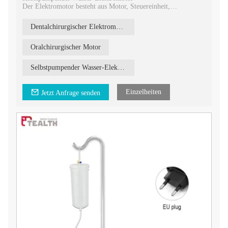
Der Elektromotor besteht aus Motor, Steuereinheit,
Fußsteuerung und Aufhängepfosten für Kühlmittellösung.
Es ist für den Einsatz in der zahnmedizinischen Oralchirurgie
Dentalchirurgischer Elektromotor
und bei chirurgischen Eingriffen durch qualifiziertes Personal
vorgesehen.
Bestellcode: DIL-21C
Oralchirurgischer Motor
CE: 3050EM-1
Selbstpumpender Wasser-Elektromotor
Bürstenlosen Motor
Einzelheiten
Jetzt Anfrage senden
Drehmoment: 17 Ncm
Drehzahl 0–50.000 U/min
Kühlwasser: 0-100 ml/min
Selbstpumpendes Wasser