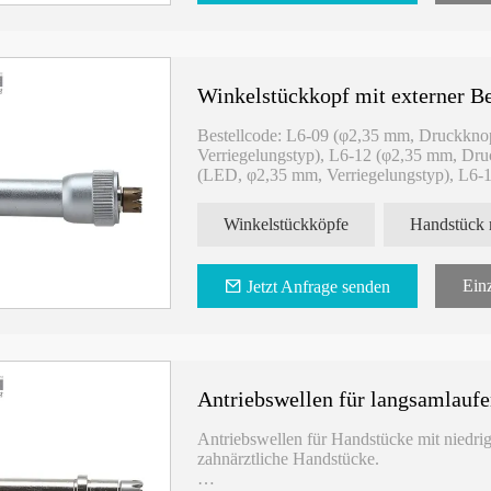
Winkelstückkopf mit externer B
Bestellcode: L6-09 (φ2,35 mm, Druckkno
Verriegelungstyp), L6-12 (φ2,35 mm, Dru
(LED, φ2,35 mm, Verriegelungstyp), L6-
Winkelstückköpfe mit externer Spülung, ei
Winkelstückköpfe
Mit unseren Winkelstückköpfen müssen Sie 
die Flexibilität, verschiedene Köpfe für v
Einz
Jetzt Anfrage senden
sparsameren Einsatz Ihrer Dentalgeräte.
Unsere Winkelstückköpfe sind so konzipier
Marken passen und so Kompatibilität und 
Werten Sie Ihre Zahnarztpraxis mit unser
Antriebswellen für langsamlauf
Kontaktieren Sie uns noch heute für weite
Zahnbehandlungen verbessern können.
Antriebswellen für Handstücke mit niedrig
zahnärztliche Handstücke.