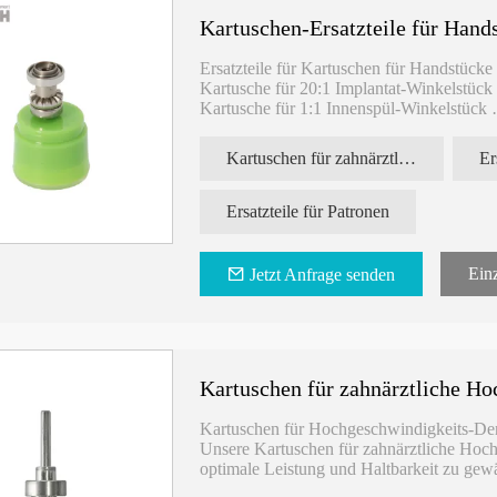
Winkelstücke benötigen, unsere Produkte s
Kartuschen-Ersatzteile für Hand
Anforderungen von Zahnärzten gerecht werd
Passform und optimale Leistung zu gewähr
Ersatzteile für Kartuschen für Handstücke
Rüsten Sie Ihre Dentalhandstücke mit un
Kartusche für 20:1 Implantat-Winkelstück
Dentalhandstücke auf. Erleben Sie die Vo
Kartusche für 1:1 Innenspül-Winkelstück
verbesserten Leistung und einer längeren
Kartusche für 1:5-Geschwindigkeits-Wink
heute, um weitere Informationen darüber z
otor-
CK 11 LED Hochgeschwindigkeits-
Kartusche für 1:1 externes Spül-Winkelst
Sägeblätter für chir
Kartuschen für zahnärztliche Handstücke
zugute kommen können.
Dentalhandstück mit deutschen
Handstück
Lagern
Ersatzteile für Patronen
Einz
Jetzt Anfrage senden
Kartuschen für zahnärztliche H
Kartuschen für Hochgeschwindigkeits-De
Unsere Kartuschen für zahnärztliche Hoc
optimale Leistung und Haltbarkeit zu gewä