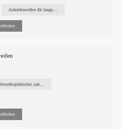
 niedriger Drehzahl.
Antriebswellen für langsamlaufendes Handstück
lstück.
lstück mit Vergrößerung 1:5.
lstück mit Untersetzung 16:1.
elheiten
dass sie einen reibungslosen und zuverlässigen Betrieb
 Sie bestehen aus hochwertigen Materialien, um den
andzuhalten und eine dauerhafte Leistung zu bieten.
tzteile für Ihre langsam laufenden Handstücke, um deren
reifen
sdauer zu verlängern. Kontaktieren Sie uns noch heute für
n und wie sie Ihrer Zahnarztpraxis zugute kommen
kieferorthopädisches zahnärztliches Handstück
elheiten