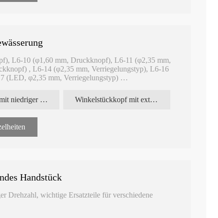
ewässerung
pf), L6-10 (φ1,60 mm, Druckknopf), L6-11 (φ2,35 mm,
ckknopf) , L6-14 (φ2,35 mm, Verriegelungstyp), L6-16
17 (LED, φ2,35 mm, Verriegelungstyp)
ne vielseitige und kostengünstige Lösung für Zahnärzte.
Handstück mit niedriger Geschwindigkeit
Winkelstückkopf mit externer Bewässerung
nur in einen Schaft investieren und haben gleichzeitig
erschiedene Eingriffe auszuwählen. Dies ermöglicht einen
elheiten
t, dass sie zu den meisten auf dem Markt erhältlichen
Benutzerfreundlichkeit gewährleisten.
en Winkelstückköpfen mit externer Spülung auf.
endes Handstück
re Informationen zu diesen Produkten und wie sie Ihre
er Drehzahl, wichtige Ersatzteile für verschiedene