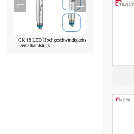
CK 18 LED Hochgeschwindigkeits-
Tealth EM-3 Implantat-M
Dentalhandstück
Touchscreen-Maschine
ück