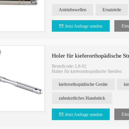
Verfügbare Optionen:
1. Antriebswelle für Dentalhandstücke mit
Antriebswellen
Ersatzteile
2. Antriebswelle für 20:1-Implantat-Winke
3. Antriebswelle für zahnärztliches Winke
4. Antriebswelle für zahnärztliches Winke
Einz
Jetzt Anfrage senden
Unsere Antriebswellen sind so konzipiert, 
zahnärztlicher Handstücke gewährleisten.
Anforderungen zahnärztlicher Eingriffe st
Wählen Sie unsere Antriebswellen als Ersa
Holer für kieferorthopädische St
Funktionalität zu erhalten und ihre Leben
weitere Informationen zu diesen Produkte
Bestellcode: L8-02
können.
Halter für kieferorthopädische Streifen
kieferorthopädische Geräte
zahnärztliches Handstück
Einz
Jetzt Anfrage senden