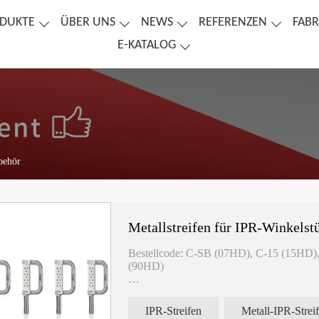
DUKTE
ÜBER UNS
NEWS
REFERENZEN
FABR
E-KATALOG
behör
Metallstreifen für IPR-Winkelst
Bestellcode: C-SB (07HD), C-15 (15HD)
(90HD)
Metallstreifen für zahnärztliches IPR-Win
Streifen:
IPR-Streifen
07 Mikron gezahnte Säge