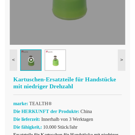
<
>
Kartuschen-Ersatzteile für Handstücke
mit niedriger Drehzahl
marke:
TEALTH®
Die HERKUNFT der Produkte:
China
Die lieferzeit:
Innerhalb von 3 Werktagen
Die fähigkeit,:
10.000 Stück/Jahr
Ersatzteile für Kartuschen für Handstücke mit niedriger