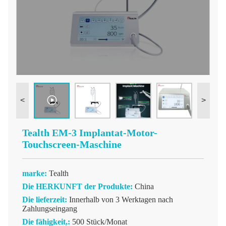
<
>
Tealth EM-3 Implantat-Motor-
Touchscreen-Maschine
marke:
Tealth
Die HERKUNFT der Produkte:
China
Die lieferzeit:
Innerhalb von 3 Werktagen nach
Zahlungseingang
Die fähigkeit,:
500 Stück/Monat