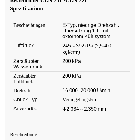
Bestellcode: CEN-21C/CEN-22C
Spezifikation:
Beschreibungen
E-Typ, niedrige Drehzahl,
Übersetzung 1:1, mit
externem Kühlsystem
Luftdruck
245～392kPa (2,5-4,0
kgf/cm²)
Zerstäubter
200 kPa
Wasserdruck
Zerstäubter
200 kPa
Luftdruck
Drehzahl
16.000–20.000 U/min
Chuck-Typ
Verriegelungstyp
Anwendbar
Φ2,334～2,350 mm
Beschreibung: