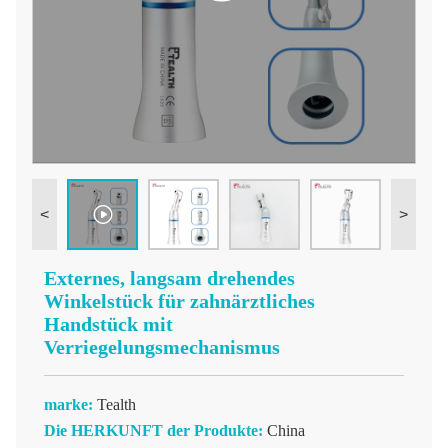
<
>
Externes, langsam drehendes
Winkelstück für zahnärztliches
Handstück mit
Verriegelungsmechanismus
marke:
Tealth
Die HERKUNFT der Produkte:
China