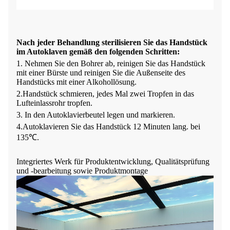
Nach jeder Behandlung sterilisieren Sie das Handstück
im Autoklaven gemäß den folgenden Schritten:
1. Nehmen Sie den Bohrer ab, reinigen Sie das Handstück
mit einer Bürste und reinigen Sie die Außenseite des
Handstücks mit einer Alkohollösung.
2.Handstück schmieren, jedes Mal zwei Tropfen in das
Lufteinlassrohr tropfen.
3. In den Autoklavierbeutel legen und markieren.
4.Autoklavieren Sie das Handstück 12 Minuten lang. bei
135℃.
Integriertes Werk für Produktentwicklung, Qualitätsprüfung
und -bearbeitung sowie Produktmontage