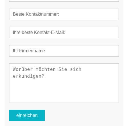
einreichen