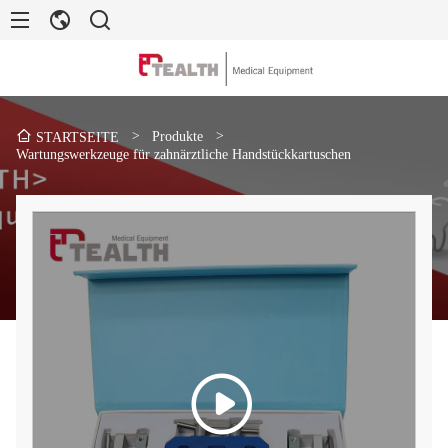
>
Produkte
>
STARTSEITE
Wartungswerkzeuge für zahnärztliche Handstückkartuschen