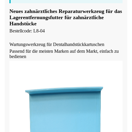
Neues zahnärztliches Reparaturwerkzeug für das
Lagerentfernungsfutter für zahnärztliche
Handstücke
Bestellcode: L8-04
Wartungswerkzeug für Dentalhandstückkartuschen
Passend für die meisten Marken auf dem Markt, einfach zu
bedienen