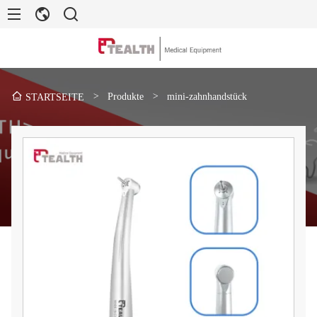
>
Produkte
>
mini-zahnhandstück
STARTSEITE