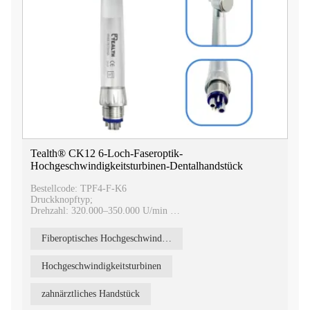
Tealth® CK12 6-Loch-Faseroptik-
Hochgeschwindigkeitsturbinen-Dentalhandstück
Bestellcode: TPF4-F-K6
Druckknopftyp;
Drehzahl: 320.000–350.000 U/min
Glasfaser-Schnellkupplung vom Typ Kavo
Sterilisationstemperatur: 135 °C
Fiberoptisches Hochgeschwindigkeits-Zahnhandstück
Anwendbarer Bohrer: Φ1,59–1,60 mm
Hochgeschwindigkeitsturbinen
zahnärztliches Handstück