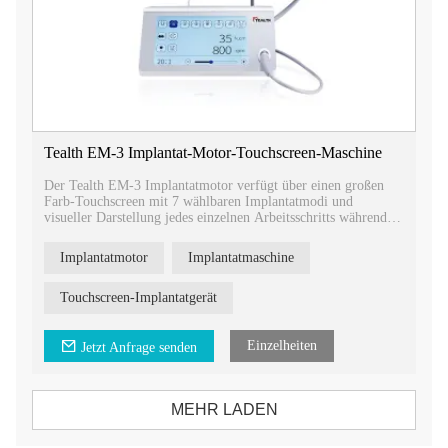
Tealth EM-3 Implantat-Motor-Touchscreen-Maschine
Der Tealth EM-3 Implantatmotor verfügt über einen großen
Farb-Touchscreen mit 7 wählbaren Implantatmodi und
visueller Darstellung jedes einzelnen Arbeitsschritts während
der Implantatchirurgie. Ein benutzerdefiniertes Programm mit
Übersetzungsverhältnissen von 1:1, 1:5 und 20:1 ist verfügbar.
Implantatmotor
Implantatmaschine
Die Tealth EM-3 Implantationsmaschine mit Multifunktions-
Fußpedal ermöglicht aseptisches Arbeiten und gibt zwei Hände
frei.
Touchscreen-Implantatgerät
Einzelheiten
Jetzt Anfrage senden
MEHR LADEN