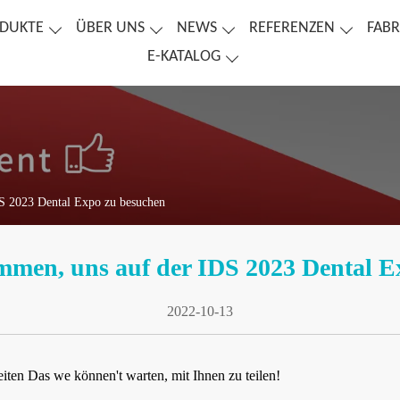
DUKTE
ÜBER UNS
NEWS
REFERENZEN
FABR
E-KATALOG
DS 2023 Dental Expo zu besuchen
mmen, uns auf der IDS 2023 Dental E
2022-10-13
eiten
Das
we können't warten, mit Ihnen zu teilen!