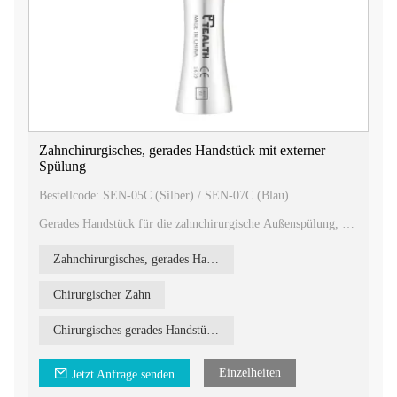
Zahnchirurgisches, gerades Handstück mit externer
Spülung
Bestellcode: SEN-05C (Silber) / SEN-07C (Blau)
Gerades Handstück für die zahnchirurgische Außenspülung, ein
vielseitiges Werkzeug für effiziente und präzise
zahnchirurgische Eingriffe.
Zahnchirurgisches, gerades Handstück mit externer Spülung
Produktbeschreibung:
Unser gerades Handstück für die zahnchirurgische
Chirurgischer Zahn
Außenspülung zeichnet sich durch die folgenden Eigenschaften
aus:
Chirurgisches gerades Handstück mit externer Spülung
1. Einfache Entfernung und Montage: Das Handstück ist für
eine einfache Entfernung und Montage konzipiert und
ermöglicht so eine schnelle und problemlose Einrichtung und
Einzelheiten
Jetzt Anfrage senden
Wartung.
2. Externe Spülung: Das Handstück ist mit einem externen